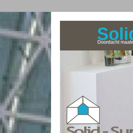
Soli
Doordacht maatw