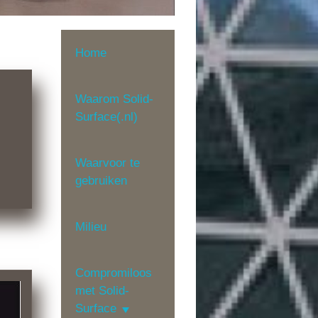
Home
Waarom Solid-
Surface(.nl)
Waarvoor te
gebruiken
Milieu
Compromiloos
met Solid-
Surface