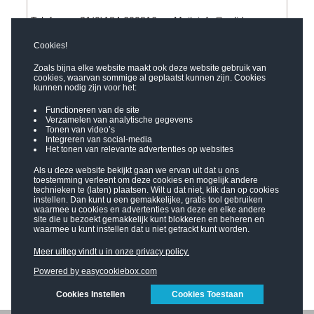
Telefoon: +31(0)184 600816
–
Mail: info@solid-
surface.nl
Cookies!
Zoals bijna elke website maakt ook deze website gebruik van
cookies, waarvan sommige al geplaatst kunnen zijn. Cookies
kunnen nodig zijn voor het:
Functioneren van de site
Verzamelen van analytische gegevens
Tonen van video’s
Integreren van social-media
Het tonen van relevante advertenties op websites
Als u deze website bekijkt gaan we ervan uit dat u ons
toestemming verleent om deze cookies en mogelijk andere
technieken te (laten) plaatsen. Wilt u dat niet, klik dan op cookies
instellen. Dan kunt u een gemakkelijke, gratis tool gebruiken
waarmee u cookies en advertenties van deze en elke andere
site die u bezoekt gemakkelijk kunt blokkeren en beheren en
waarmee u kunt instellen dat u niet getrackt kunt worden.
Meer uitleg vindt u in onze privacy policy.
Powered by easycookiebox.com
Cookies Instellen
Cookies Toestaan