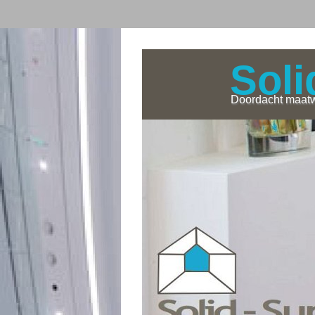
Soli
Doordacht maatw