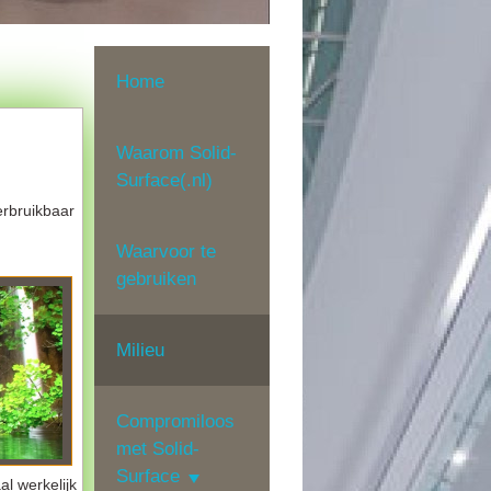
Home
Waarom Solid-
Surface(.nl)
erbruikbaar
Waarvoor te
gebruiken
Milieu
Compromiloos
met Solid-
Surface
al werkelijk