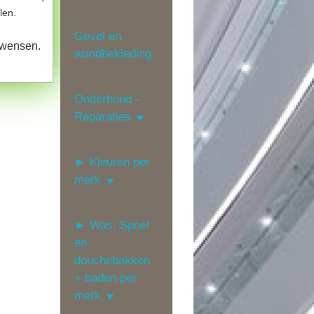
len.
Gevel en
 wensen.
wandbekleding
Onderhoud –
Reparaties
► Kleuren per
merk
► Was, Spoel
en
douchebakken
+ baden per
merk